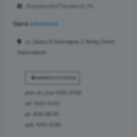
/fizjospandm/?locale=pl_PL
Dane
adresowe
ul. Szarych Szeregów 2, Nowy Dwór
Mazowiecki
NAWIGUJ Z GOOGLE
pon, śr, czw: 9:00-21:00
wt: 9:00-13:00
pt: 9:00-18:00
sob: 9:00-15:00