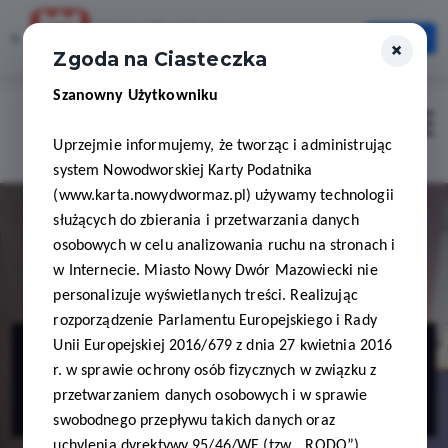
Karta Mieszkańca
×
Otwórz
×
Szybciej, wygodniej, zawsze pod ręką
Zgoda na Ciasteczka
Szanowny Użytkowniku
Zaloguj
Otwór
Uprzejmie informujemy, że tworząc i administrując
system Nowodworskiej Karty Podatnika
(www.karta.nowydwormaz.pl) używamy technologii
służących do zbierania i przetwarzania danych
osobowych w celu analizowania ruchu na stronach i
w Internecie. Miasto Nowy Dwór Mazowiecki nie
personalizuje wyświetlanych treści. Realizując
rozporządzenie Parlamentu Europejskiego i Rady
FizjoSpa
Unii Europejskiej 2016/679 z dnia 27 kwietnia 2016
r. w sprawie ochrony osób fizycznych w związku z
Wioleta Kornas
przetwarzaniem danych osobowych i w sprawie
swobodnego przepływu takich danych oraz
uchylenia dyrektywy 95/46/WE (tzw. „RODO”)