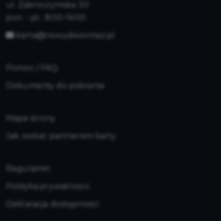
ul. Zakroczymska 30
pon. - pt.: 8:00-16:00
karta@nowydwormaz.pl
Pomoc / FAQ
Dokumenty do pobrania
Mapa strony
Jak zostać partnerem karty
Regulamin
Polityka prywatności
Deklaracja dostępności