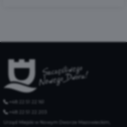
+48 22 51 22 161
+48 22 51 22 203
Urząd Miejski w Nowym Dworze Mazowieckim,