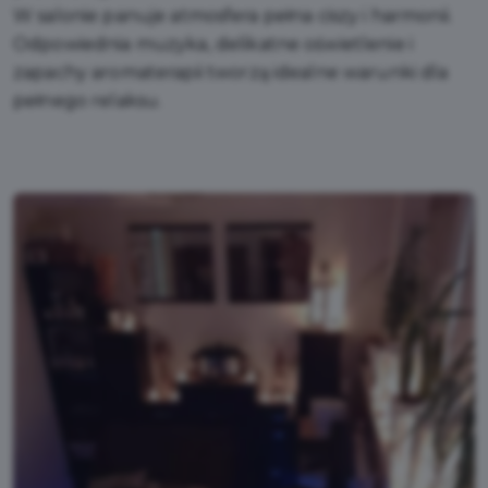
W salonie panuje atmosfera pełna ciszy i harmonii.
Odpowiednia muzyka, delikatne oświetlenie i
zapachy aromaterapii tworzą idealne warunki dla
pełnego relaksu.