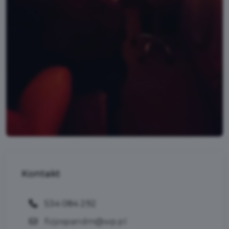
Kontakt
534 084 292
fizjospandm@wp.pl