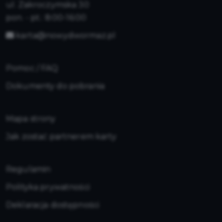
ul. Zakroczymska 30
pon. - pt.: 8:00-16:00
karta@nowydwormaz.pl
Pomoc / FAQ
Dokumenty do pobrania
Mapa strony
Jak zostać partnerem karty
Regulamin
Polityka prywatności
Deklaracja dostępności