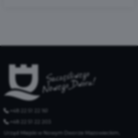
+48 22 51 22 161
+48 22 51 22 203
Urząd Miejski w Nowym Dworze Mazowieckim,