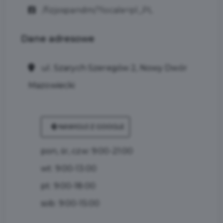
/fizjospandm/?locale=pl_PL
Dane
adresowe
ul. Szarych Szeregów 2, Nowy Dwór
Mazowiecki
NAWIGUJ Z GOOGLE
pon, śr, czw: 9:00-21:00
wt: 9:00-13:00
pt: 9:00-18:00
sob: 9:00-15:00