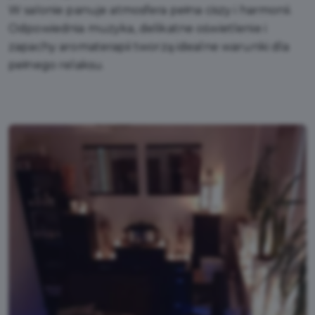
W salonie panuje atmosfera pełna ciszy i harmonii.
Odpowiednia muzyka, delikatne oświetlenie i
zapachy aromaterapii tworzą idealne warunki dla
pełnego relaksu.