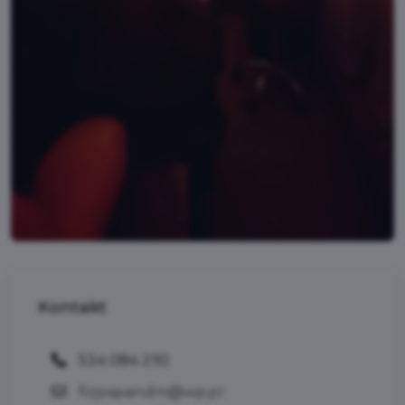
Kontakt
534 084 292
fizjospandm@wp.pl