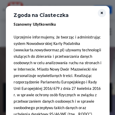
Karta Mieszkańca
×
Otwórz
×
Szybciej, wygodniej, zawsze pod ręką
Zgoda na Ciasteczka
Szanowny Użytkowniku
Zaloguj
Otwór
Uprzejmie informujemy, że tworząc i administrując
system Nowodworskiej Karty Podatnika
(www.karta.nowydwormaz.pl) używamy technologii
służących do zbierania i przetwarzania danych
osobowych w celu analizowania ruchu na stronach i
w Internecie. Miasto Nowy Dwór Mazowiecki nie
personalizuje wyświetlanych treści. Realizując
rozporządzenie Parlamentu Europejskiego i Rady
FizjoSpa
Unii Europejskiej 2016/679 z dnia 27 kwietnia 2016
r. w sprawie ochrony osób fizycznych w związku z
Wioleta Kornas
przetwarzaniem danych osobowych i w sprawie
swobodnego przepływu takich danych oraz
uchylenia dyrektywy 95/46/WE (tzw. „RODO”)