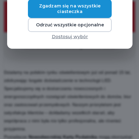
10%
Zgadzam się na wszystkie
ciasteczka
Odrzuć wszystkie opcjonalne
ZNIŻKI
Dostosuj wybór
10% zniżki na asortyment LED
Działamy na polskim rynku oświetleniowym już od ponad 15 lat,
zdobywając bogate doświadczenie w technologii LED.
Specjalizujemy się w dostarczaniu nowoczesnych i
energooszczędnych rozwiązań oświetleniowych do domów, biur
oraz zastosowań przemysłowych. Naszym priorytetem jest
satysfakcja klientów – dokładamy wszelkich starań, aby
współpraca z nimi była nie tylko profesjonalna, ale również
przyjemna.
Posiadacze
Nowodworskiej Karty Podatnika
mogą skorzystać