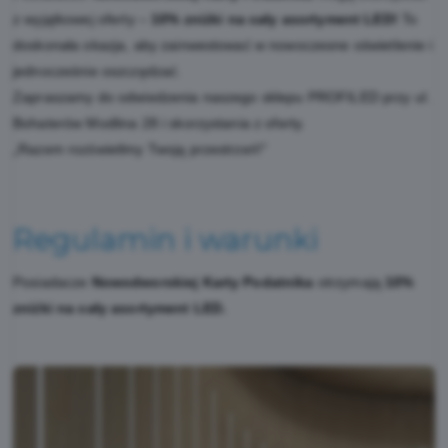
z wyjątkowej oferty –
10% zniżki na cały asortyment LED!
To
doskonała okazja, aby zainwestować w nowoczesne oświetlenie i
jednocześnie oszczędzać.
Zapraszamy do odwiedzenia naszego sklepu PROFILED przy ul.
Bohaterów Modlina 28 i skorzystania z oferty.
„Razem rozświetlmy Twoją przestrzeń!”
Regulamin i warunki
Posiadacze
Nowodworskiej Karty Podatnika
otrzymają
10%
zniżki na cały asortyment LED.