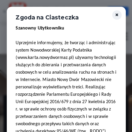
Karta Mieszkańca
×
Otwórz
×
Szybciej, wygodniej, zawsze pod ręką
Zgoda na Ciasteczka
Szanowny Użytkowniku
Zaloguj
Otwór
Uprzejmie informujemy, że tworząc i administrując
system Nowodworskiej Karty Podatnika
(www.karta.nowydwormaz.pl) używamy technologii
służących do zbierania i przetwarzania danych
osobowych w celu analizowania ruchu na stronach i
w Internecie. Miasto Nowy Dwór Mazowiecki nie
personalizuje wyświetlanych treści. Realizując
rozporządzenie Parlamentu Europejskiego i Rady
PROFILED - AB
Unii Europejskiej 2016/679 z dnia 27 kwietnia 2016
r. w sprawie ochrony osób fizycznych w związku z
GROUP Andrzej
przetwarzaniem danych osobowych i w sprawie
swobodnego przepływu takich danych oraz
uchylenia dyrektywy 95/46/WE (tzw. „RODO”)