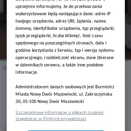
Rusek
uprzejmie informujemy, że do przetwarzania
wykorzystywane będą następujące dane: adres IP
twojego urządzenia, adres URL żądania, nazwa
domeny, identyfikator urządzenia, typ przeglądarki,
język przeglądarki, liczba kliknięć, ilość czasu
spędzonego na poszczególnych stronach, data i
godzina korzystania z Serwisu, typ i wersja systemu
operacyjnego, rozdzielczość ekranu, dane zbierane
w dziennikach serwera, a także inne podobne
Home
Oferty
PROFILED - AB GROUP Andrzej Rusek
informacje.
Administratorem danych osobowych jest Burmistrz
Miasta Nowy Dwór Mazowiecki, ul. Zakroczymska
30, 05-100 Nowy Dwór Mazowiecki
Regulamin i warunki
Szczegółowe informacje o plikach cookies
znajdziesz w Polityce prywatności