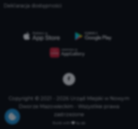
Deklaracja dostępności
Copyright © 2021 - 2026 Urząd Miejski w Nowym
Dworze Mazowieckim - Wszystkie prawa
zastrzeżone
Build with
by qb