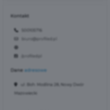
Kontakt
500105716
biuro@profiled.pl
/profiledpl
Dane
adresowe
ul. Boh. Modlina 28, Nowy Dwór
Mazowiecki