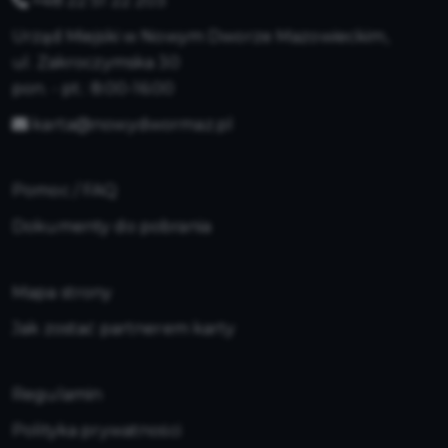
+48 22 51 22 203
Urząd Miejski w Nowym Dworze Mazowieckim,
ul. Zakroczymska 30
pon. - pt.: 8:00-16:00
karta@nowydwormaz.pl
Pomoc / FAQ
Dokumenty do pobrania
Mapa strony
Jak zostać partnerem karty
Regulamin
Polityka prywatności