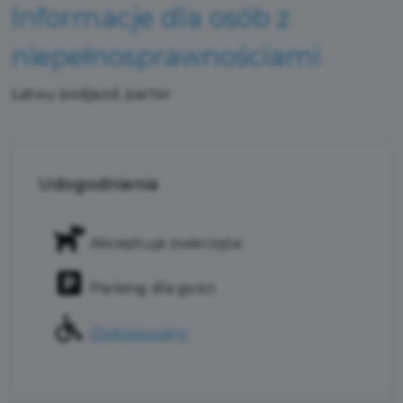
Informacje dla osób z
niepełnosprawnościami
Łatwy podjazd, parter
Udogodnienia
Akceptuje zwierzęta
Parking dla gości
Dostosowany