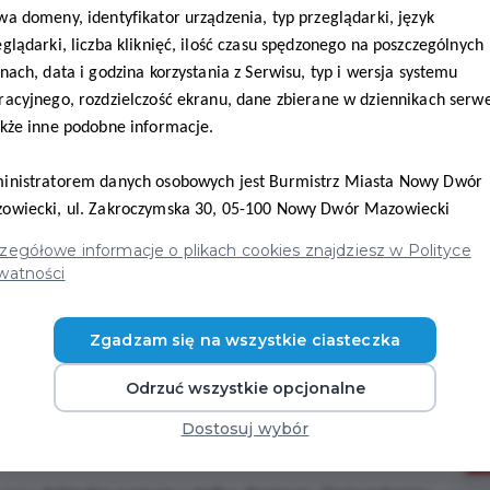
ACOWNIE OPTYCZ
wa domeny, identyfikator urządzenia, typ przeglądarki, język
eglądarki, liczba kliknięć, ilość czasu spędzonego na poszczególnych
onach, data i godzina korzystania z Serwisu, typ i wersja systemu
racyjnego, rozdzielczość ekranu, dane zbierane w dziennikach serw
akże inne podobne informacje.
inistratorem danych osobowych jest Burmistrz Miasta Nowy Dwór
owiecki, ul. Zakroczymska 30, 05-100 Nowy Dwór Mazowiecki
zegółowe informacje o plikach cookies znajdziesz w Polityce
watności
ze Mazowieckim to miejsce, w którym nowoczesna
Zgadzam się na wszystkie ciasteczka
oską o Twój komfort widzenia.
Naszą misją jest
leksowej opieki optycznej –
od
profesjonalnego
Odrzuć wszystkie opcjonalne
larów i soczewek kontaktowych, aż po precyzyjne
Dostosuj wybór