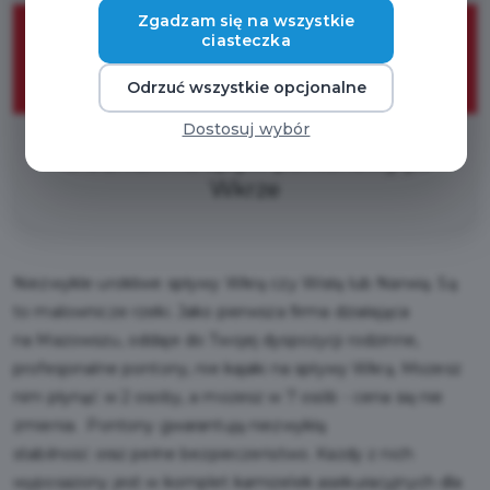
10%
Zgadzam się na wszystkie
ciasteczka
Odrzuć wszystkie opcjonalne
ZNIŻKI
Dostosuj wybór
10% zniżki na spływ pontonowy po
Wkrze
Niezwykle urokliwe spływy Wkrą czy Wisłą lub Narwią. Są
to malownicze rzeki. Jako pierwsza firma działająca
na Mazowszu, oddaje do Twojej dyspozycji rodzinne,
profesjonalne pontony, nie kajaki na spływy Wkrą. Możesz
nim płynąć w 2 osoby, a możesz w 7 osób - cena się nie
zmienia. Pontony gwarantują niezwykłą
stabilność oraz pełne bezpieczeństwo. Każdy z nich
wyposażony jest w komplet kamizelek asekuracyjnych dla