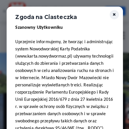
Karta Mieszkańca
×
Otwórz
×
Szybciej, wygodniej, zawsze pod ręką
Zgoda na Ciasteczka
Szanowny Użytkowniku
Zaloguj
Otwór
Uprzejmie informujemy, że tworząc i administrując
system Nowodworskiej Karty Podatnika
(www.karta.nowydwormaz.pl) używamy technologii
służących do zbierania i przetwarzania danych
osobowych w celu analizowania ruchu na stronach i
w Internecie. Miasto Nowy Dwór Mazowiecki nie
personalizuje wyświetlanych treści. Realizując
rozporządzenie Parlamentu Europejskiego i Rady
Baza
Unii Europejskiej 2016/679 z dnia 27 kwietnia 2016
r. w sprawie ochrony osób fizycznych w związku z
Pontonowa
przetwarzaniem danych osobowych i w sprawie
swobodnego przepływu takich danych oraz
uchylenia dyrektywy 95/46/WE (tzw. „RODO”)