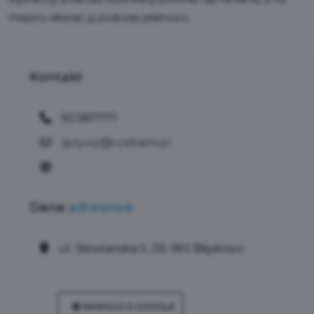
miejscu okazać ją podczas płatności.
Kontakt
503817171
splywy@rzekami.pl
Dane
adresowe
ul. Słowiańska 5, 05-180 Błędowo
NAWIGUJ Z GOOGLE