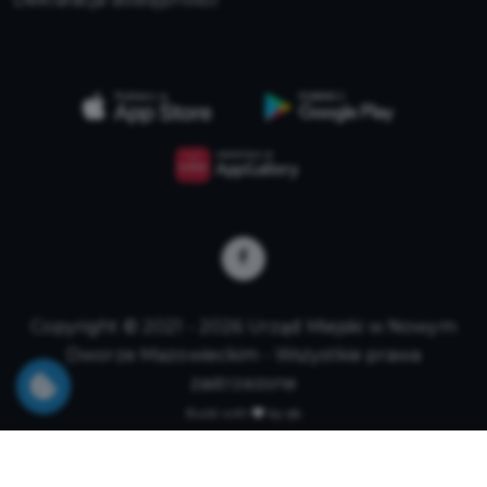
Copyright © 2021 - 2026 Urząd Miejski w Nowym
Dworze Mazowieckim - Wszystkie prawa
zastrzeżone
Build with
by qb