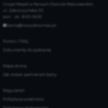
Urząd Miejski w Nowym Dworze Mazowieckim,
ul. Zakroczymska 30
pon. - pt.: 8:00-16:00
karta@nowydwormaz.pl
Pomoc / FAQ
Dokumenty do pobrania
Mapa strony
Jak zostać partnerem karty
Regulamin
Polityka prywatności
Deklaracja dostępności