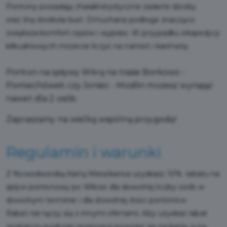
Pontony posiadają charakterystyczne zadarte dzioby
oraz linę dookoła burt. Dmuchana podłoga znacząco
zwiększa komfort rejsów i wypraw. W przypadku ekspedycji
kilkudniowych możecie liczyć na namiot i karimatę.
Ponton na spływy Wkrą na trasie Borkowo -
Pomiechówek czy Joniec - Modlin możesz wynająć
nawet dla 2 osób.
Zapraszamy na wielką wspólną przygodę!
Regulamin i warunki
Z Nowodworską Kartą Mieszkańca uzyskasz 10% rabatu na
spływ pontonowy po Wkrze dla dowolnej liczby osób w
dowolnym terminie i dla dowolnej ilości pontonów.
Rabat nie łączy się z innymi ofertami. Aby uzyskać rabat
wystarczy podczas rezerwacji powołać się na kartę, a na