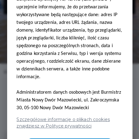
Everal
uprzejmie informujemy, że do przetwarzania
wykorzystywane będą następujące dane: adres IP
twojego urządzenia, adres URL żądania, nazwa
domeny, identyfikator urządzenia, typ przeglądarki,
język przeglądarki, liczba kliknięć, ilość czasu
spędzonego na poszczególnych stronach, data i
godzina korzystania z Serwisu, typ i wersja systemu
operacyjnego, rozdzielczość ekranu, dane zbierane
w dziennikach serwera, a także inne podobne
Home
Oferty
Baza Pontonowa Everal
informacje.
Administratorem danych osobowych jest Burmistrz
Miasta Nowy Dwór Mazowiecki, ul. Zakroczymska
30, 05-100 Nowy Dwór Mazowiecki
Regulamin i warunki
Szczegółowe informacje o plikach cookies
znajdziesz w Polityce prywatności