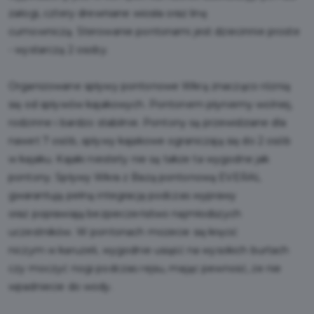
załogi, cztery drewniane wiosła oraz linę
cumowniczą. Sterowanie pontonami jest dziecinnie proste
- wystarczą 2 osoby.
Organizowane spływy pontonowe Wkrą znacząco różnią
się od spływów kajakowych. Pontonem płyniemy wolniej,
rodzinne i bardzo stabilnie. Pontony są przewidziane dla
nawet 7 osób, spływy kajakowe ograniczają się do 2 osób
w kajaku. Kajaki niestety nie są także ta wygodne jak
pontony. Spływy Wkra z Bazą pontonową EVERAL
gwarantują pełną integrację podczas wyprawy
oraz poprawiają bezpieczeństwo najmłodszych
uczestników. W pontonach możecie się kręcić
niczym w karuzeli, wygodnie usiąść na wysokich burtach
czy moczyć nogi podczas rejsu, mając pewność, że nie
wpadniecie do wody.