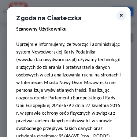
Karta Mieszkańca
×
Otwórz
×
Szybciej, wygodniej, zawsze pod ręką
Zgoda na Ciasteczka
Szanowny Użytkowniku
Zaloguj
Otwór
Uprzejmie informujemy, że tworząc i administrując
system Nowodworskiej Karty Podatnika
(www.karta.nowydwormaz.pl) używamy technologii
służących do zbierania i przetwarzania danych
Dokumenty do pobrania
osobowych w celu analizowania ruchu na stronach i
w Internecie. Miasto Nowy Dwór Mazowiecki nie
personalizuje wyświetlanych treści. Realizując
rozporządzenie Parlamentu Europejskiego i Rady
Unii Europejskiej 2016/679 z dnia 27 kwietnia 2016
r. w sprawie ochrony osób fizycznych w związku z
przetwarzaniem danych osobowych i w sprawie
Nazwa:
swobodnego przepływu takich danych oraz
uchylenia dyrektywy 95/46/WE (tzw. „RODO”)