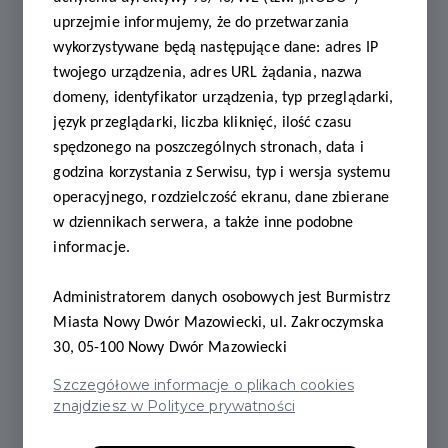
NKP_ogloszona_uchwala_w_dzienniku_urzedowym
uprzejmie informujemy, że do przetwarzania
wykorzystywane będą następujące dane: adres IP
twojego urządzenia, adres URL żądania, nazwa
Zal_nr_1_wniosek_o_wydanie_karty.pdf
domeny, identyfikator urządzenia, typ przeglądarki,
język przeglądarki, liczba kliknięć, ilość czasu
spędzonego na poszczególnych stronach, data i
Zal_nr_4_Regulamin_przystapienia_Partnerow_do_
godzina korzystania z Serwisu, typ i wersja systemu
operacyjnego, rozdzielczość ekranu, dane zbierane
Zal_nr_3_wzor_naklejki_dla_partnera.pdf
w dziennikach serwera, a także inne podobne
informacje.
zal_nr_2_wzor_karty.pdf
Administratorem danych osobowych jest Burmistrz
Miasta Nowy Dwór Mazowiecki, ul. Zakroczymska
30, 05-100 Nowy Dwór Mazowiecki
Regulami_programu_NKP.pdf
Szczegółowe informacje o plikach cookies
znajdziesz w Polityce prywatności