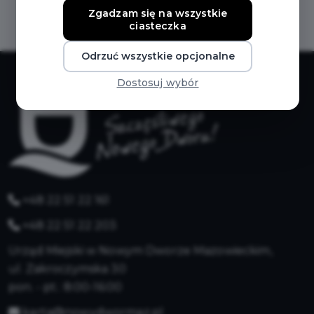
Zgadzam się na wszystkie
ciasteczka
Odrzuć wszystkie opcjonalne
Dostosuj wybór
+48 22 51 22 161
+48 22 51 22 203
Urząd Miejski w Nowym Dworze Mazowieckim,
ul. Zakroczymska 30
pon. - pt.: 8:00-16:00
karta@nowydwormaz.pl