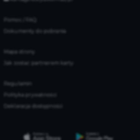
Pomoc / FAQ
Dokumenty do pobrania
Mapa strony
Jak zostać partnerem karty
Regulamin
Polityka prywatności
Deklaracja dostępności