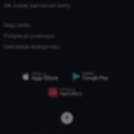
Jak zostać partnerem karty
Regulamin
Polityka prywatności
Deklaracja dostępności