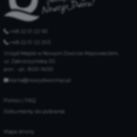
+48 22 51 22 161
+48 22 51 22 203
Urząd Miejski w Nowym Dworze Mazowieckim,
ul. Zakroczymska 30
pon. - pt.: 8:00-16:00
karta@nowydwormaz.pl
Pomoc / FAQ
Dokumenty do pobrania
Mapa strony