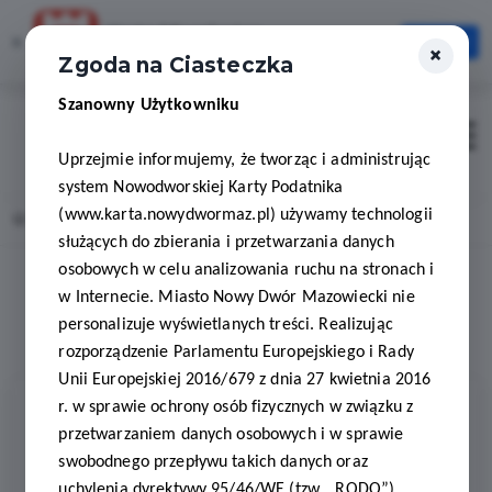
Karta Mieszkańca
×
Otwórz
×
Szybciej, wygodniej, zawsze pod ręką
Zgoda na Ciasteczka
Szanowny Użytkowniku
Zaloguj
Otwór
Uprzejmie informujemy, że tworząc i administrując
system Nowodworskiej Karty Podatnika
(www.karta.nowydwormaz.pl) używamy technologii
Home
Lista aktualności
służących do zbierania i przetwarzania danych
osobowych w celu analizowania ruchu na stronach i
w Internecie. Miasto Nowy Dwór Mazowiecki nie
1
0
personalizuje wyświetlanych treści. Realizując
rozporządzenie Parlamentu Europejskiego i Rady
Unii Europejskiej 2016/679 z dnia 27 kwietnia 2016
r. w sprawie ochrony osób fizycznych w związku z
Kategorie
przetwarzaniem danych osobowych i w sprawie
swobodnego przepływu takich danych oraz
WSZYSTKIE
uchylenia dyrektywy 95/46/WE (tzw. „RODO”)