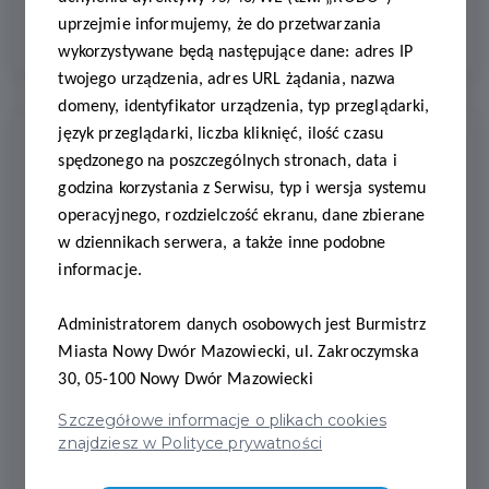
uprzejmie informujemy, że do przetwarzania
Z KARTĄ PODATNIKA
wykorzystywane będą następujące dane: adres IP
twojego urządzenia, adres URL żądania, nazwa
domeny, identyfikator urządzenia, typ przeglądarki,
język przeglądarki, liczba kliknięć, ilość czasu
Ostatnie
Aktualności
spędzonego na poszczególnych stronach, data i
godzina korzystania z Serwisu, typ i wersja systemu
operacyjnego, rozdzielczość ekranu, dane zbierane
2026-07-31
w dziennikach serwera, a także inne podobne
Wakacyjne półkolonie – zapisz
dziecko!
informacje.
Administratorem danych osobowych jest Burmistrz
2026-07-10
📲 Jeszcze nie masz
Miasta Nowy Dwór Mazowiecki, ul. Zakroczymska
Nowodworskiej Karty
30, 05-100 Nowy Dwór Mazowiecki
Podatnika? To dobry moment,
żeby to zmienić!
Szczegółowe informacje o plikach cookies
znajdziesz w Polityce prywatności
2026-07-07