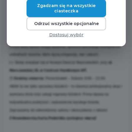
Zgadzam się na wszystkie
rodzinna firma z tradycją sięgającą 1998 roku.
ciasteczka
Dla posiadaczy karty przygotowano wyjątkową ofertę –
8% zniżki na
wszystkie produkty
dostępne w salonie!
Odrzuć wszystkie opcjonalne
ABAK specjalizuje się w sprzedaży biżuterii srebrnej i złotej,
Dostosuj wybór
współpracując z renomowanymi polskimi i włoskimi producentami.
Dzięki temu klienci mogą wybierać spośród szerokiego asortymentu
unikalnych wzorów, które łączą elegancję, styl i jakość.
👉
Sklep znajduje się w Nowym Dworze Mazowieckim, przy
ul.
Warszawskiej 36, w Centrum Handlowym HIT.
🕒
Godziny otwarcia:
Poniedziałek – Sobota: 9:00 – 21:00
ABAK to nie tylko sprzedaż biżuterii – to również profesjonalny skup i
wymiana złota oraz usługi naprawy biżuterii. Firma stawia na
indywidualne podejście i zadowolenie każdego klienta.
Zapraszamy do odwiedzenia salonu i skorzystania z rabatu!
Z Nowodworską Kartą Podatnika zyskujesz więcej!