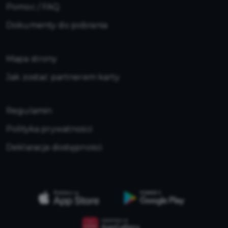
Pomoc / FAQ
Dokumenty do pobrania
Mapa strony
Jak zostać partnerem karty
Regulamin
Polityka prywatności
Deklaracja dostępności