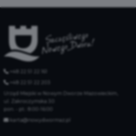
+48 22 51 22 161
+48 22 51 22 203
Urząd Miejski w Nowym Dworze Mazowieckim,
ul. Zakroczymska 30
pon. - pt.: 8:00-16:00
karta@nowydwormaz.pl