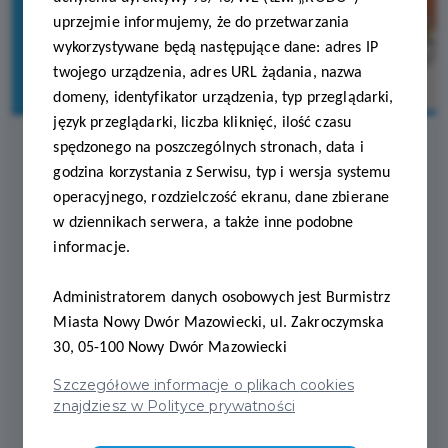
uprzejmie informujemy, że do przetwarzania
wykorzystywane będą następujące dane: adres IP
twojego urządzenia, adres URL żądania, nazwa
domeny, identyfikator urządzenia, typ przeglądarki,
język przeglądarki, liczba kliknięć, ilość czasu
spędzonego na poszczególnych stronach, data i
godzina korzystania z Serwisu, typ i wersja systemu
2025-04-08
operacyjnego, rozdzielczość ekranu, dane zbierane
w dziennikach serwera, a także inne podobne
Z KARTĄ PO BLASK!
informacje.
ABAK DOŁĄCZA DO NKP
Administratorem danych osobowych jest Burmistrz
Z ATRAKCYJNYM
Miasta Nowy Dwór Mazowiecki, ul. Zakroczymska
RABATEM!
30, 05-100 Nowy Dwór Mazowiecki
Szczegółowe informacje o plikach cookies
znajdziesz w Polityce prywatności
Z przyjemnością informujemy, że do grona partnerów programu
Nowodworska Karta Podatnika dołączył
Sklep Jubilerski ABAK
–