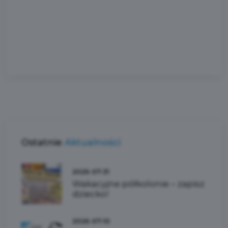
Ostatnie
Aktualności
2026-07-31
Wakacyjne półkolonie – zapisz
dziecko!
2026-07-10