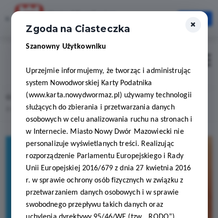
Karta Mieszkańca
×
Otwórz
×
Szybciej, wygodniej, zawsze pod ręką
Zgoda na Ciasteczka
Szanowny Użytkowniku
Zaloguj
Otwór
Uprzejmie informujemy, że tworząc i administrując
system Nowodworskiej Karty Podatnika
(www.karta.nowydwormaz.pl) używamy technologii
Home
Lista aktualności
służących do zbierania i przetwarzania danych
Z kartą po blask! ABAK dołącza do NKP z atrakcyjnym rabatem!
osobowych w celu analizowania ruchu na stronach i
w Internecie. Miasto Nowy Dwór Mazowiecki nie
personalizuje wyświetlanych treści. Realizując
rozporządzenie Parlamentu Europejskiego i Rady
Unii Europejskiej 2016/679 z dnia 27 kwietnia 2016
r. w sprawie ochrony osób fizycznych w związku z
przetwarzaniem danych osobowych i w sprawie
swobodnego przepływu takich danych oraz
uchylenia dyrektywy 95/46/WE (tzw. „RODO”)