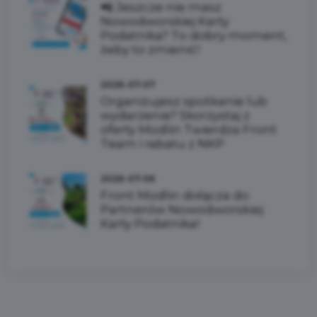
📲 Jeszcze nie masz
Nowodworskiej Karty
Podatnika? To dobry moment,
żeby to zmienić!
2026-07-07
Organizujesz spotkanie lub
wydarzenie? Skorzystaj z
oferty Modlin Twierdza Front
Team i rabatu z NKP
2026-07-06
Front Modlin dołącza do
Partnerów Nowodworskiej
Karty Podatnika!