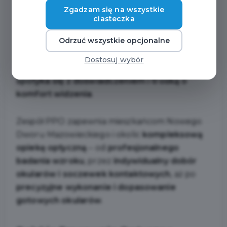
Zgadzam się na wszystkie
ciasteczka
Odrzuć wszystkie opcjonalne
Do programu
Nowodworska Karta Podatnika
dołączają
Polskie Pracownie Optyczne
–
Dostosuj wybór
miejsce, w którym
nowoczesna technologia
spotyka się z doświadczeniem i troską o
komfort widzenia
.
Zespół PPO zapewnia mieszkańcom Nowego
Dworu Mazowieckiego i okolic
kompleksową
opiekę optyczną
– od
profesjonalnego
badania wzroku
, przez
indywidualny dobór
okularów i soczewek kontaktowych
, aż po
precyzyjne wykonanie i dopasowanie
gotowych okularów
.