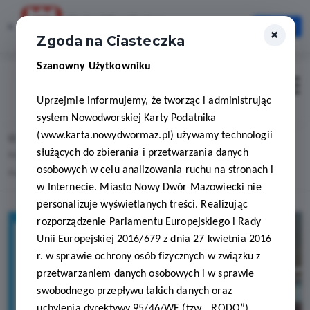
Karta Mieszkańca
×
Otwórz
×
Szybciej, wygodniej, zawsze pod ręką
Zgoda na Ciasteczka
Szanowny Użytkowniku
Zaloguj
Otwór
Uprzejmie informujemy, że tworząc i administrując
system Nowodworskiej Karty Podatnika
(www.karta.nowydwormaz.pl) używamy technologii
Home
Lista aktualności
służących do zbierania i przetwarzania danych
Polskie Pracownie Optyczne partnerem programu Nowodworska Karta
osobowych w celu analizowania ruchu na stronach i
Podatnika
w Internecie. Miasto Nowy Dwór Mazowiecki nie
personalizuje wyświetlanych treści. Realizując
rozporządzenie Parlamentu Europejskiego i Rady
Unii Europejskiej 2016/679 z dnia 27 kwietnia 2016
r. w sprawie ochrony osób fizycznych w związku z
przetwarzaniem danych osobowych i w sprawie
swobodnego przepływu takich danych oraz
uchylenia dyrektywy 95/46/WE (tzw. „RODO”)