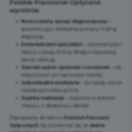
Polskie Pracownie Optyczne
wyróżnia:
Nowoczesny sprzęt diagnostyczny
–
gwarantujący dokładne pomiary i trafną
diagnozę.
Doświadczeni specjaliści
– optometryści i
optycy z pasją, którzy dbają o najwyższą
jakość obsługi.
Szeroki wybór oprawek i soczewek
– od
klasycznych po najnowsze trendy.
Indywidualne podejście
– bo każdy wzrok
i każda potrzeba są inne.
Szybka realizacja
– wszystko w jednym
miejscu, z dbałością o detale.
Zapraszamy do salonu
Polskich Pracowni
Optycznych
, by przekonać się, że
dobre