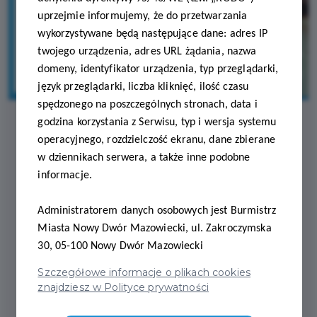
uprzejmie informujemy, że do przetwarzania
wykorzystywane będą następujące dane: adres IP
twojego urządzenia, adres URL żądania, nazwa
domeny, identyfikator urządzenia, typ przeglądarki,
język przeglądarki, liczba kliknięć, ilość czasu
spędzonego na poszczególnych stronach, data i
godzina korzystania z Serwisu, typ i wersja systemu
operacyjnego, rozdzielczość ekranu, dane zbierane
2025-10-17
w dziennikach serwera, a także inne podobne
informacje.
POLSKIE PRACOWNIE
OPTYCZNE PARTNEREM
Administratorem danych osobowych jest Burmistrz
Miasta Nowy Dwór Mazowiecki, ul. Zakroczymska
PROGRAMU
30, 05-100 Nowy Dwór Mazowiecki
NOWODWORSKA KARTA
Szczegółowe informacje o plikach cookies
znajdziesz w Polityce prywatności
PODATNIKA