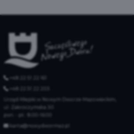
+48 22 51 22 161
+48 22 51 22 203
Urząd Miejski w Nowym Dworze Mazowieckim,
ul. Zakroczymska 30
pon. - pt.: 8:00-16:00
karta@nowydwormaz.pl