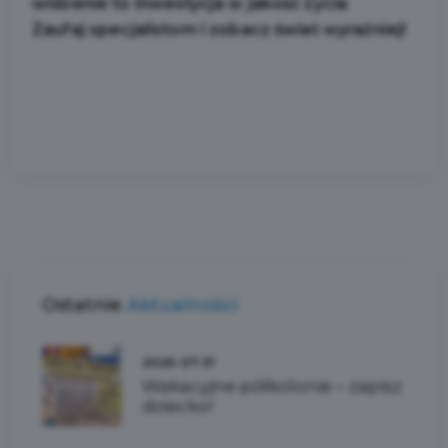
widzenie to inwestycja w jakość życia
.
Zaufaj specjalistom i zobacz świat wyraźniej!
Ostatnie
Aktualności
2026-07-31
Wakacyjne półkolonie – zapisz
dziecko!