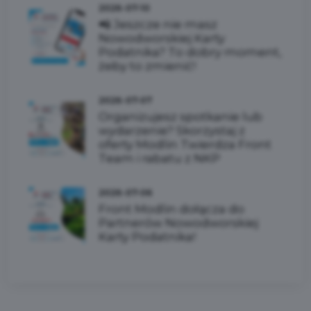
2026-07-10
📲 Jeszcze nie masz
Nowodworskiej Karty
Podatnika? To dobry moment,
żeby to zmienić!
2026-07-07
Organizujesz spotkanie lub
wydarzenie? Skorzystaj z
oferty Modlin Twierdza Front
Team i rabatu z NKP
2026-07-06
Front Modlin dołącza do
Partnerów Nowodworskiej
Karty Podatnika!