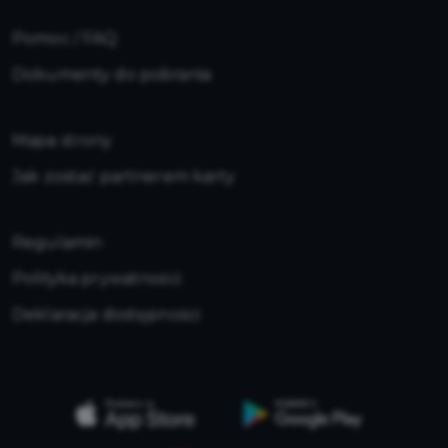
Pomoc / FAQ
Dokumenty do pobrania
Mapa strony
Jak zostać partnerem karty
Regulamin
Polityka prywatności
Deklaracja dostępności