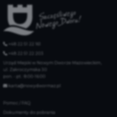
+48 22 51 22 161
+48 22 51 22 203
Urząd Miejski w Nowym Dworze Mazowieckim,
ul. Zakroczymska 30
pon. - pt.: 8:00-16:00
karta@nowydwormaz.pl
Pomoc / FAQ
Dokumenty do pobrania