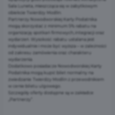
Sala Luneta, mieszcząca się w zabytkowym
obiekcie Twierdzy Modlin.
Partnerzy Nowodworskiej Karty Podatnika
mogą skorzystać z minimum 5% rabatu na
organizację spotkań firmowych, integracji oraz
wydarzeń. Wysokość rabatu ustalana jest
indywidualnie i może być wyższa – w zależności
od zakresu zamówienia oraz charakteru
wydarzenia.
Dodatkowo posiadacze Nowodworskiej Karty
Podatnika mogą kupić bilet normalny na
zwiedzanie Twierdzy Modlin z przewodnikiem
w cenie biletu ulgowego.
Szczegóły oferty dostępne są w zakładce
„Partnerzy”.