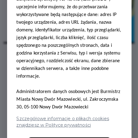
uprzejmie informujemy, że do przetwarzania
wykorzystywane będą następujące dane: adres IP
twojego urządzenia, adres URL żądania, nazwa
domeny, identyfikator urządzenia, typ przeglądarki,
język przeglądarki, liczba kliknięć, ilość czasu
spędzonego na poszczególnych stronach, data i
godzina korzystania z Serwisu, typ i wersja systemu
operacyjnego, rozdzielczość ekranu, dane zbierane
2026-07-07
w dziennikach serwera, a także inne podobne
informacje.
ORGANIZUJESZ
SPOTKANIE LUB
Administratorem danych osobowych jest Burmistrz
Miasta Nowy Dwór Mazowiecki, ul. Zakroczymska
WYDARZENIE?
30, 05-100 Nowy Dwór Mazowiecki
SKORZYSTAJ Z OFERTY
Szczegółowe informacje o plikach cookies
znajdziesz w Polityce prywatności
MODLIN TWIERDZA