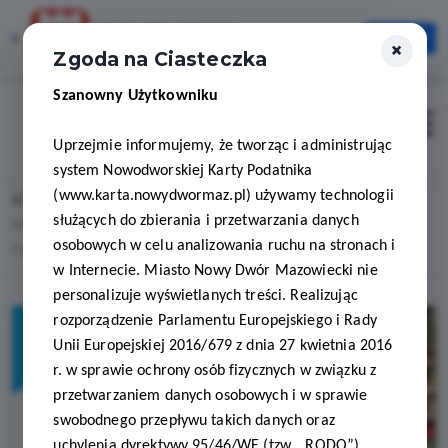
Karta Mieszkańca
×
Otwórz
×
Szybciej, wygodniej, zawsze pod ręką
Zgoda na Ciasteczka
Szanowny Użytkowniku
Zaloguj
Otwór
Uprzejmie informujemy, że tworząc i administrując
system Nowodworskiej Karty Podatnika
(www.karta.nowydwormaz.pl) używamy technologii
Home
Lista aktualności
służących do zbierania i przetwarzania danych
Organizujesz spotkanie lub wydarzenie? Skorzystaj z oferty Modlin
osobowych w celu analizowania ruchu na stronach i
Twierdza Front Team i rabatu z NKP
w Internecie. Miasto Nowy Dwór Mazowiecki nie
personalizuje wyświetlanych treści. Realizując
rozporządzenie Parlamentu Europejskiego i Rady
Unii Europejskiej 2016/679 z dnia 27 kwietnia 2016
r. w sprawie ochrony osób fizycznych w związku z
przetwarzaniem danych osobowych i w sprawie
swobodnego przepływu takich danych oraz
uchylenia dyrektywy 95/46/WE (tzw. „RODO”)