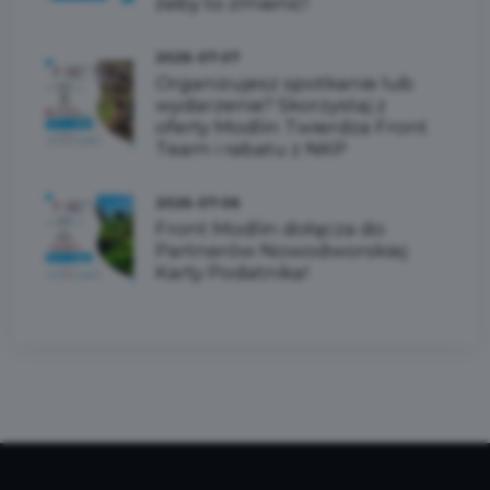
żeby to zmienić!
2026-07-07
Organizujesz spotkanie lub
wydarzenie? Skorzystaj z
oferty Modlin Twierdza Front
Team i rabatu z NKP
2026-07-06
Front Modlin dołącza do
Partnerów Nowodworskiej
Karty Podatnika!