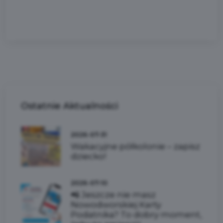
Ostatnie
Aktualności
2026-07-31
Wakacyjne półkolonie – zapisz
dziecko!
2026-07-10
📲 Jeszcze nie masz
Nowodworskiej Karty
Podatnika? To dobry moment,