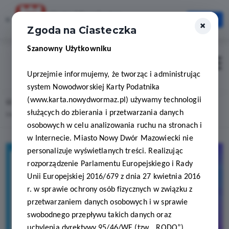
Karta Mieszkańca
×
Otwórz
×
Szybciej, wygodniej, zawsze pod ręką
Zgoda na Ciasteczka
Szanowny Użytkowniku
Zaloguj
Otwór
Uprzejmie informujemy, że tworząc i administrując
system Nowodworskiej Karty Podatnika
(www.karta.nowydwormaz.pl) używamy technologii
Home
Lista aktualności
służących do zbierania i przetwarzania danych
Muzyka, światła, zabawa – teraz taniej z DJ Fun and Music.
osobowych w celu analizowania ruchu na stronach i
w Internecie. Miasto Nowy Dwór Mazowiecki nie
personalizuje wyświetlanych treści. Realizując
rozporządzenie Parlamentu Europejskiego i Rady
Unii Europejskiej 2016/679 z dnia 27 kwietnia 2016
r. w sprawie ochrony osób fizycznych w związku z
przetwarzaniem danych osobowych i w sprawie
swobodnego przepływu takich danych oraz
uchylenia dyrektywy 95/46/WE (tzw. „RODO”)