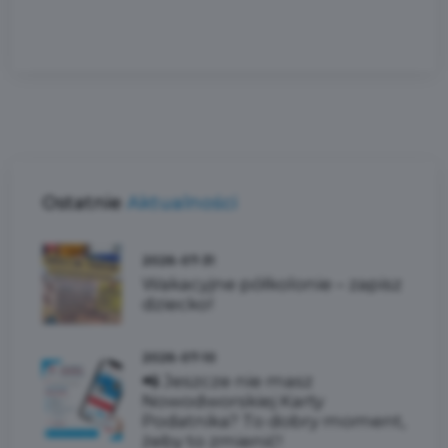
Ostatnie
Aktualności
2026-07-31
Wakacyjne półkolonie – zapisz
dziecko!
2026-07-10
📲 Jeszcze nie masz
Nowodworskiej Karty
Podatnika? To dobry moment,
żeby to zmienić!