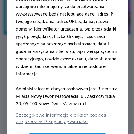
uprzejmie informujemy, że do przetwarzania
wykorzystywane będą następujące dane: adres IP
twojego urządzenia, adres URL żądania, nazwa
domeny, identyfikator urządzenia, typ przeglądarki,
język przeglądarki, liczba kliknięć, ilość czasu
spędzonego na poszczególnych stronach, data i
godzina korzystania z Serwisu, typ i wersja systemu
2025-09-11
operacyjnego, rozdzielczość ekranu, dane zbierane
w dziennikach serwera, a także inne podobne
MUZYKA, ŚWIATŁA,
informacje.
ZABAWA – TERAZ TANIEJ
Administratorem danych osobowych jest Burmistrz
Z DJ FUN AND MUSIC.
Miasta Nowy Dwór Mazowiecki, ul. Zakroczymska
30, 05-100 Nowy Dwór Mazowiecki
Każda zabawa musi mieć dobrą oprawę –
Szczegółowe informacje o plikach cookies
muzykę, światła i klimat, który na długo
znajdziesz w Polityce prywatności
zostanie w pamięci. 🎉💃🕺 Dzięki naszym nowym