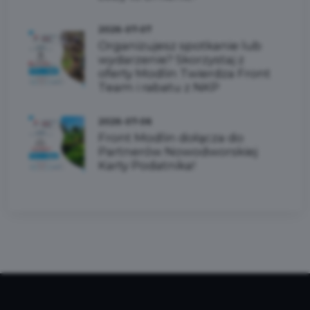
2026-07-07
Organizujesz spotkanie lub
wydarzenie? Skorzystaj z
oferty Modlin Twierdza Front
Team i rabatu z NKP
2026-07-06
Front Modlin dołącza do
Partnerów Nowodworskiej
Karty Podatnika!