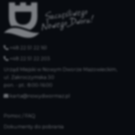
+48 22 51 22 161
+48 22 51 22 203
Urząd Miejski w Nowym Dworze Mazowieckim,
ul. Zakroczymska 30
pon. - pt.: 8:00-16:00
karta@nowydwormaz.pl
Pomoc / FAQ
Dokumenty do pobrania