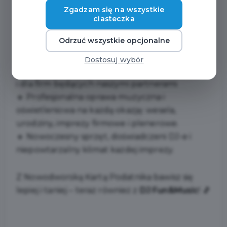
partnerom
DJ Fun and Music
macie pewność,
Zgadzam się na wszystkie
że Wasze wydarzenia będą brzmieć i wyglądać
ciasteczka
perfekcyjnie! 🎧🎤💡
Odrzuć wszystkie opcjonalne
🔹
10% zniżki
– zarówno dla indywidualnych
Dostosuj wybór
posiadaczy Nowodworskiej Karty Podatnika, jak
i dla firm będących naszymi partnerami.
🔹 Profesjonalna oprawa muzyczna i
oświetleniowa na każdą okazję: wesela,
urodziny, imprezy firmowe i plenerowe.
🔹 Nowoczesny sprzęt, doświadczeni DJ-e i
niepowtarzalny klimat każdej imprezy.
Z Nowodworską Kartą Podatnika bawisz się
lepiej i taniej – teraz również z
DJ Fun&Music
! 🎵