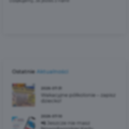
Dziękujemy, że jesteś z nami!
Ostatnie
Aktualności
2026-07-31
Wakacyjne półkolonie – zapisz
dziecko!
2026-07-10
📲 Jeszcze nie masz
Nowodworskiej Karty