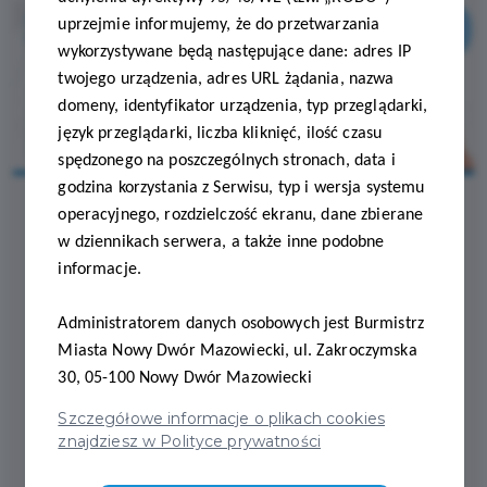
uprzejmie informujemy, że do przetwarzania
wykorzystywane będą następujące dane: adres IP
twojego urządzenia, adres URL żądania, nazwa
domeny, identyfikator urządzenia, typ przeglądarki,
język przeglądarki, liczba kliknięć, ilość czasu
spędzonego na poszczególnych stronach, data i
godzina korzystania z Serwisu, typ i wersja systemu
operacyjnego, rozdzielczość ekranu, dane zbierane
w dziennikach serwera, a także inne podobne
2026-04-09
informacje.
𝐍𝐢𝐞 𝐛𝐚̨𝐝𝐳́ 𝐏𝐈𝐓-𝐭𝐮𝐫𝐲𝐬𝐭𝐚̨!
Administratorem danych osobowych jest Burmistrz
Miasta Nowy Dwór Mazowiecki, ul. Zakroczymska
𝐍𝐢𝐞 𝐛𝐚̨𝐝𝐳́ 𝐏𝐈𝐓-𝐭𝐮𝐫𝐲𝐬𝐭𝐚̨!
30, 05-100 Nowy Dwór Mazowiecki
Szczegółowe informacje o plikach cookies
Rozlicz PIT tam, gdzie faktycznie mieszkasz i wyrób
znajdziesz w Polityce prywatności
Nowodworską Kartę Podatnika.