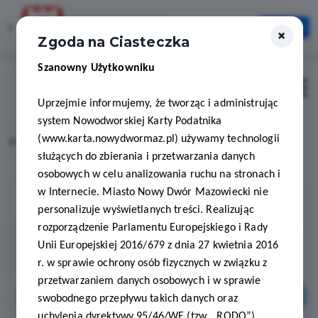
Karta Mieszkańca
×
Otwórz
×
Szybciej, wygodniej, zawsze pod ręką
Zgoda na Ciasteczka
Szanowny Użytkowniku
Zaloguj
Otwór
Uprzejmie informujemy, że tworząc i administrując
system Nowodworskiej Karty Podatnika
(www.karta.nowydwormaz.pl) używamy technologii
Home
Lista aktualności
𝐍𝐢𝐞 𝐛𝐚̨𝐝𝐳́ 𝐏𝐈𝐓-𝐭𝐮𝐫𝐲𝐬𝐭𝐚̨!
służących do zbierania i przetwarzania danych
osobowych w celu analizowania ruchu na stronach i
w Internecie. Miasto Nowy Dwór Mazowiecki nie
personalizuje wyświetlanych treści. Realizując
rozporządzenie Parlamentu Europejskiego i Rady
Unii Europejskiej 2016/679 z dnia 27 kwietnia 2016
r. w sprawie ochrony osób fizycznych w związku z
przetwarzaniem danych osobowych i w sprawie
swobodnego przepływu takich danych oraz
uchylenia dyrektywy 95/46/WE (tzw. „RODO”)