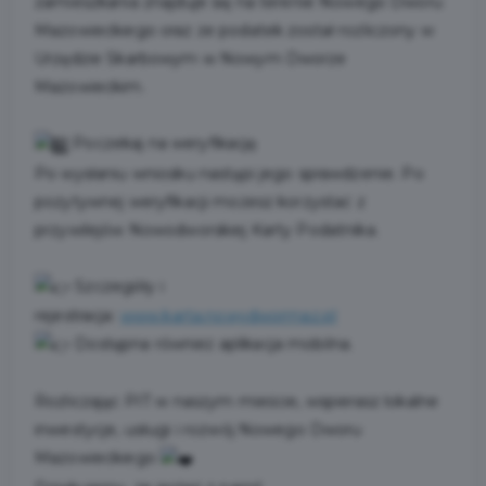
zamieszkania znajduje się na terenie Nowego Dworu
Mazowieckiego oraz że podatek został rozliczony w
Urzędzie Skarbowym w Nowym Dworze
Mazowieckim.
Poczekaj na weryfikację
Po wysłaniu wniosku nastąpi jego sprawdzenie. Po
pozytywnej weryfikacji możesz korzystać z
przywilejów Nowodworskiej Karty Podatnika.
Szczegóły i
rejestracja:
www.karta.nowydwormaz.pl
Dostępna również aplikacja mobilna.
Rozliczając PIT w naszym mieście, wspierasz lokalne
inwestycje, usługi i rozwój Nowego Dworu
Mazowieckiego