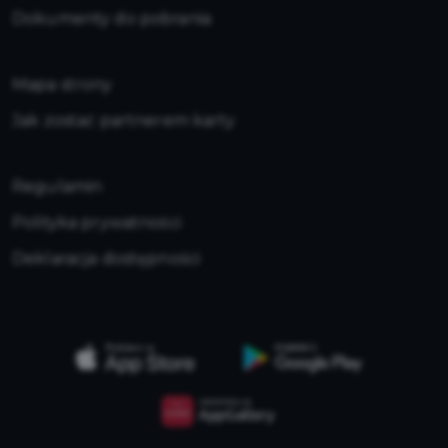
Dokumenty do pobrania
Mapa strony
Jak zostać partnerem karty
Regulamin
Polityka prywatności
Deklaracja dostępności