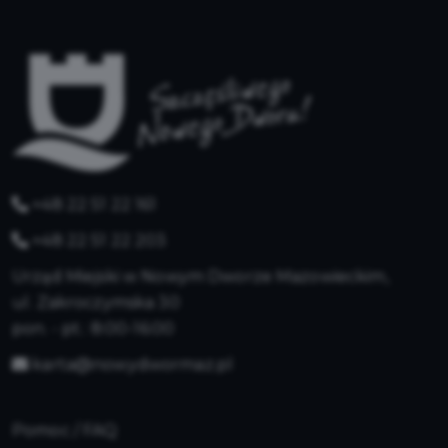
+48 22 51 22 161
+48 22 51 22 203
Urząd Miejski w Nowym Dworze Mazowieckim,
ul. Zakroczymska 30
pon. - pt.: 8:00-16:00
karta@nowydwormaz.pl
Pomoc / FAQ