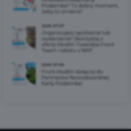
Podatnika? To dobry moment,
żeby to zmienić!
2026-07-07
Organizujesz spotkanie lub
wydarzenie? Skorzystaj z
oferty Modlin Twierdza Front
Team i rabatu z NKP
2026-07-06
Front Modlin dołącza do
Partnerów Nowodworskiej
Karty Podatnika!