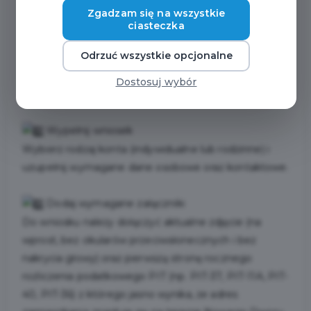
To proste — wystarczą 4 kroki, aby korzystać z
Zgadzam się na wszystkie
lokalnych ulg i zniżek:
ciasteczka
Zarejestruj się
Odrzuć wszystkie opcjonalne
Wejdź na stronę
www.karta.nowydwormaz.pl
lub
skorzystaj z aplikacji mobilnej Nowodworska Karta
Dostosuj wybór
Podatnika.
Wypełnij wniosek
Wybierz rodzaj konta (indywidualne lub rodzinne) i
uzupełnij wymagane dane osobowe oraz kontaktowe.
Dodaj wymagane załączniki
Do wniosku należy dołączyć aktualne zdjęcie (na
wprost, bez okularów przeciwsłonecznych i bez
nakrycia głowy) oraz pierwszą stronę rocznego
rozliczenia podatkowego PIT (np. PIT-37, PIT-11A, PIT-
40, PIT-36) z którego jasno wynika, że adres